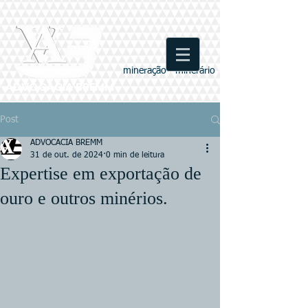
mineração - minerário
ADVOCACIA BREMM
Post
ADVOCACIA BREMM
31 de out. de 2024
0 min de leitura
Expertise em exportação de
ouro e outros minérios.